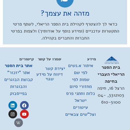
מזהה את עצמך?
כדאי לך להצטרף לקהילת בית הספר הריאלי, לשתף פרטי
התקשרות עדכניים (ומידע נוסף על אודותיך) ולצפות בפרטי
החברות והחברים בקהילה.
מידע
שמרו על קשר
קישורים
איתור א.נשים
אתר בית הספר
בית הספר
יצירת קשר
לפי שם
אתר "יזכור"
דיווח על מידע
הריאלי העברי
שגוי
שמות לפי
קבוצת הבוגרים
בחיפה
מחזורי סיום
והבוגרות
הרצל 16, חיפה
כלות וחתני פרס
בפייסבוק
3312103, 04-
ישראל
610-5100
עיטורים
וצל"שים צבאיים