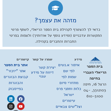
מזהה את עצמך?
כדאי לך להצטרף לקהילת בית הספר הריאלי, לשתף פרטי
התקשרות עדכניים (ומידע נוסף על אודותיך) ולצפות בפרטי
החברות והחברים בקהילה.
מידע
שמרו על קשר
קישורים
איתור א.נשים
אתר בית הספר
בית הספר
יצירת קשר
לפי שם
אתר "יזכור"
דיווח על מידע
הריאלי העברי
שגוי
שמות לפי
קבוצת הבוגרים
בחיפה
מחזורי סיום
והבוגרות
הרצל 16, חיפה
כלות וחתני פרס
בפייסבוק
3312103, 04-
ישראל
610-5100
עיטורים
וצל"שים צבאיים