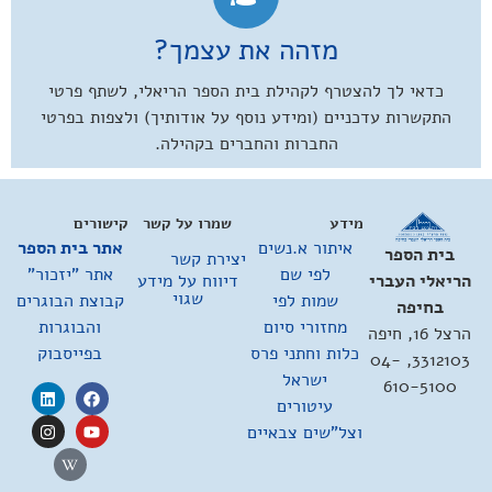
מזהה את עצמך?
כדאי לך להצטרף לקהילת בית הספר הריאלי, לשתף פרטי
התקשרות עדכניים (ומידע נוסף על אודותיך) ולצפות בפרטי
החברות והחברים בקהילה.
מידע
שמרו על קשר
קישורים
איתור א.נשים
אתר בית הספר
בית הספר
יצירת קשר
לפי שם
אתר "יזכור"
דיווח על מידע
הריאלי העברי
שגוי
שמות לפי
קבוצת הבוגרים
בחיפה
מחזורי סיום
והבוגרות
הרצל 16, חיפה
כלות וחתני פרס
בפייסבוק
3312103, 04-
ישראל
610-5100
עיטורים
וצל"שים צבאיים