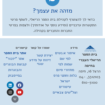
מזהה את עצמך?
כדאי לך להצטרף לקהילת בית הספר הריאלי, לשתף פרטי
התקשרות עדכניים (ומידע נוסף על אודותיך) ולצפות בפרטי
החברות והחברים בקהילה.
מידע
שמרו על קשר
קישורים
איתור א.נשים
אתר בית הספר
בית הספר
יצירת קשר
לפי שם
אתר "יזכור"
דיווח על מידע
הריאלי העברי
שגוי
שמות לפי
קבוצת הבוגרים
בחיפה
מחזורי סיום
והבוגרות
הרצל 16, חיפה
כלות וחתני פרס
בפייסבוק
3312103, 04-
ישראל
610-5100
עיטורים
וצל"שים צבאיים