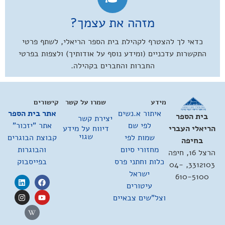
מזהה את עצמך?
כדאי לך להצטרף לקהילת בית הספר הריאלי, לשתף פרטי
התקשרות עדכניים (ומידע נוסף על אודותיך) ולצפות בפרטי
החברות והחברים בקהילה.
מידע
שמרו על קשר
קישורים
איתור א.נשים
אתר בית הספר
בית הספר
יצירת קשר
לפי שם
אתר "יזכור"
דיווח על מידע
הריאלי העברי
שגוי
שמות לפי
קבוצת הבוגרים
בחיפה
מחזורי סיום
והבוגרות
הרצל 16, חיפה
כלות וחתני פרס
בפייסבוק
3312103, 04-
ישראל
610-5100
עיטורים
וצל"שים צבאיים