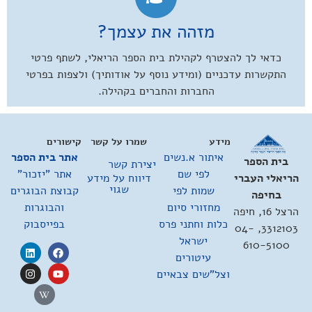
מזהה את עצמך?
כדאי לך להצטרף לקהילת בית הספר הריאלי, לשתף פרטי
התקשרות עדכניים (ומידע נוסף על אודותיך) ולצפות בפרטי
החברות והחברים בקהילה.
מידע
שמרו על קשר
קישורים
איתור א.נשים
אתר בית הספר
בית הספר
יצירת קשר
לפי שם
אתר "יזכור"
דיווח על מידע
הריאלי העברי
שגוי
שמות לפי
קבוצת הבוגרים
בחיפה
מחזורי סיום
והבוגרות
הרצל 16, חיפה
כלות וחתני פרס
בפייסבוק
3312103, 04-
ישראל
610-5100
עיטורים
וצל"שים צבאיים