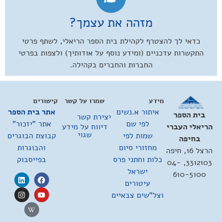
מזהה את עצמך?
כדאי לך להצטרף לקהילת בית הספר הריאלי, לשתף פרטי
התקשרות עדכניים (ומידע נוסף על אודותיך) ולצפות בפרטי
החברות והחברים בקהילה.
מידע
שמרו על קשר
קישורים
איתור א.נשים
אתר בית הספר
בית הספר
יצירת קשר
לפי שם
אתר "יזכור"
דיווח על מידע
הריאלי העברי
שגוי
שמות לפי
קבוצת הבוגרים
בחיפה
מחזורי סיום
והבוגרות
הרצל 16, חיפה
כלות וחתני פרס
בפייסבוק
3312103, 04-
ישראל
610-5100
עיטורים
וצל"שים צבאיים