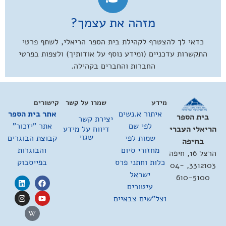
מזהה את עצמך?
כדאי לך להצטרף לקהילת בית הספר הריאלי, לשתף פרטי
התקשרות עדכניים (ומידע נוסף על אודותיך) ולצפות בפרטי
החברות והחברים בקהילה.
מידע
שמרו על קשר
קישורים
איתור א.נשים
אתר בית הספר
בית הספר
יצירת קשר
לפי שם
אתר "יזכור"
דיווח על מידע
הריאלי העברי
שגוי
שמות לפי
קבוצת הבוגרים
בחיפה
מחזורי סיום
והבוגרות
הרצל 16, חיפה
כלות וחתני פרס
בפייסבוק
3312103, 04-
ישראל
610-5100
עיטורים
וצל"שים צבאיים