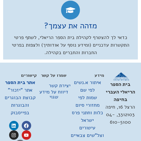
מזהה את עצמך?
כדאי לך להצטרף לקהילת בית הספר הריאלי, לשתף פרטי
התקשרות עדכניים (ומידע נוסף על אודותיך) ולצפות בפרטי
החברות והחברים בקהילה.
מידע
שמרו על קשר
קישורים
איתור א.נשים
אתר בית הספר
בית הספר
יצירת קשר
לפי שם
אתר "יזכור"
דיווח על מידע
הריאלי העברי
שגוי
שמות לפי
קבוצת הבוגרים
בחיפה
מחזורי סיום
והבוגרות
הרצל 16, חיפה
כלות וחתני פרס
בפייסבוק
3312103, 04-
ישראל
610-5100
עיטורים
וצל"שים צבאיים