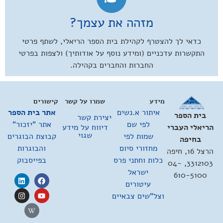
מזהה את עצמך?
כדאי לך להצטרף לקהילת בית הספר הריאלי, לשתף פרטי
התקשרות עדכניים (ומידע נוסף על אודותיך) ולצפות בפרטי
החברות והחברים בקהילה.
מידע
שמרו על קשר
קישורים
איתור א.נשים
אתר בית הספר
בית הספר
יצירת קשר
לפי שם
אתר "יזכור"
דיווח על מידע
הריאלי העברי
שגוי
שמות לפי
קבוצת הבוגרים
בחיפה
מחזורי סיום
והבוגרות
הרצל 16, חיפה
כלות וחתני פרס
בפייסבוק
3312103, 04-
ישראל
610-5100
עיטורים
וצל"שים צבאיים