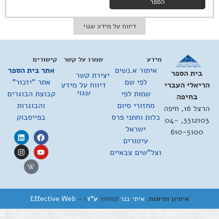
הספר
דיווח על מידע שגוי
מידע
שמרו על קשר
קישורים
איתור א.נשים
אתר בית הספר
בית הספר
יצירת קשר
לפי שם
אתר "יזכור"
דיווח על מידע
הריאלי העברי
שגוי
שמות לפי
קבוצת הבוגרים
בחיפה
מחזורי סיום
והבוגרות
הרצל 16, חיפה
כלות וחתני פרס
בפייסבוק
3312103, 04-
ישראל
610-5100
עיטורים
וצל"שים צבאיים
איפיון ופיתוח:
איתי בנר
(מחזור
ע"ד
) –
Effective Web