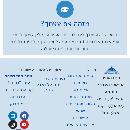
מזהה את עצמך?
כדאי לך להצטרף לקהילת בית הספר הריאלי, לשתף פרטי
התקשרות עדכניים (ומידע נוסף על אודותיך) ולצפות בפרטי
החברות והחברים בקהילה.
מידע
שמרו על קשר
קישורים
איתור א.נשים
אתר בית הספר
בית הספר
יצירת קשר
לפי שם
אתר "יזכור"
דיווח על מידע
הריאלי העברי
שגוי
שמות לפי
קבוצת הבוגרים
בחיפה
מחזורי סיום
והבוגרות
הרצל 16, חיפה
כלות וחתני פרס
בפייסבוק
3312103, 04-
ישראל
610-5100
עיטורים
וצל"שים צבאיים