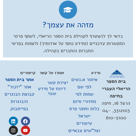
מזהה את עצמך?
כדאי לך להצטרף לקהילת בית הספר הריאלי, לשתף פרטי
התקשרות עדכניים (ומידע נוסף על אודותיך) ולצפות בפרטי
החברות והחברים בקהילה.
מידע
שמרו על קשר
קישורים
איתור א.נשים
אתר בית הספר
בית הספר
יצירת קשר
לפי שם
אתר "יזכור"
דיווח על מידע
הריאלי העברי
שגוי
שמות לפי
קבוצת הבוגרים
בחיפה
מחזורי סיום
והבוגרות
הרצל 16, חיפה
כלות וחתני פרס
בפייסבוק
3312103, 04-
ישראל
610-5100
עיטורים
וצל"שים צבאיים