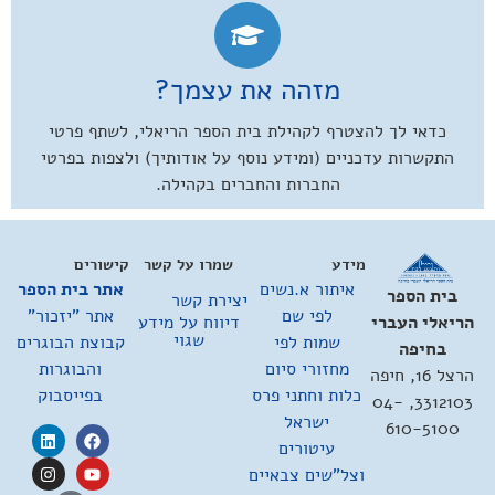
מזהה את עצמך?
כדאי לך להצטרף לקהילת בית הספר הריאלי, לשתף פרטי
התקשרות עדכניים (ומידע נוסף על אודותיך) ולצפות בפרטי
החברות והחברים בקהילה.
מידע
שמרו על קשר
קישורים
איתור א.נשים
אתר בית הספר
בית הספר
יצירת קשר
לפי שם
אתר "יזכור"
דיווח על מידע
הריאלי העברי
שגוי
שמות לפי
קבוצת הבוגרים
בחיפה
מחזורי סיום
והבוגרות
הרצל 16, חיפה
כלות וחתני פרס
בפייסבוק
3312103, 04-
ישראל
610-5100
עיטורים
וצל"שים צבאיים