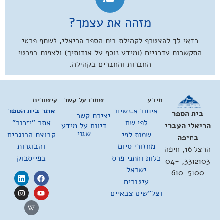
מזהה את עצמך?
כדאי לך להצטרף לקהילת בית הספר הריאלי, לשתף פרטי
התקשרות עדכניים (ומידע נוסף על אודותיך) ולצפות בפרטי
החברות והחברים בקהילה.
מידע
שמרו על קשר
קישורים
איתור א.נשים
אתר בית הספר
בית הספר
יצירת קשר
לפי שם
אתר "יזכור"
דיווח על מידע
הריאלי העברי
שגוי
שמות לפי
קבוצת הבוגרים
בחיפה
מחזורי סיום
והבוגרות
הרצל 16, חיפה
כלות וחתני פרס
בפייסבוק
3312103, 04-
ישראל
610-5100
עיטורים
וצל"שים צבאיים