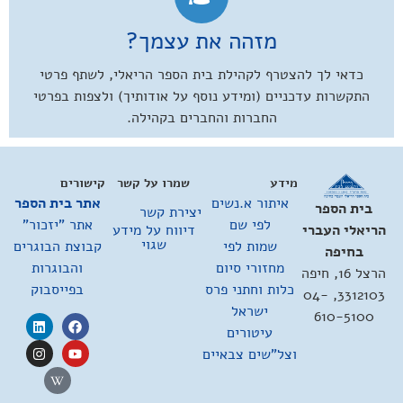
מזהה את עצמך?
כדאי לך להצטרף לקהילת בית הספר הריאלי, לשתף פרטי
התקשרות עדכניים (ומידע נוסף על אודותיך) ולצפות בפרטי
החברות והחברים בקהילה.
מידע
שמרו על קשר
קישורים
איתור א.נשים
אתר בית הספר
בית הספר
יצירת קשר
לפי שם
אתר "יזכור"
דיווח על מידע
הריאלי העברי
שגוי
שמות לפי
קבוצת הבוגרים
בחיפה
מחזורי סיום
והבוגרות
הרצל 16, חיפה
כלות וחתני פרס
בפייסבוק
3312103, 04-
ישראל
610-5100
עיטורים
וצל"שים צבאיים