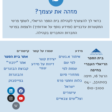
מזהה את עצמך?
כדאי לך להצטרף לקהילת בית הספר הריאלי, לשתף פרטי
התקשרות עדכניים (ומידע נוסף על אודותיך) ולצפות בפרטי
החברות והחברים בקהילה.
מידע
שמרו על קשר
קישורים
איתור א.נשים
אתר בית הספר
בית הספר
יצירת קשר
לפי שם
אתר "יזכור"
דיווח על מידע
הריאלי העברי
שגוי
שמות לפי
קבוצת הבוגרים
בחיפה
מחזורי סיום
והבוגרות
הרצל 16, חיפה
כלות וחתני פרס
בפייסבוק
3312103, 04-
ישראל
610-5100
עיטורים
וצל"שים צבאיים