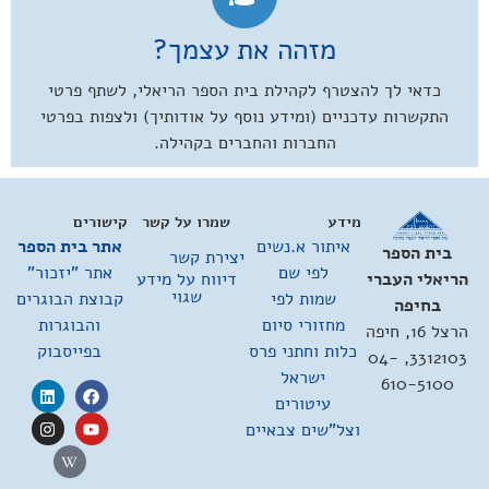
מזהה את עצמך?
כדאי לך להצטרף לקהילת בית הספר הריאלי, לשתף פרטי
התקשרות עדכניים (ומידע נוסף על אודותיך) ולצפות בפרטי
החברות והחברים בקהילה.
מידע
שמרו על קשר
קישורים
איתור א.נשים
אתר בית הספר
בית הספר
יצירת קשר
לפי שם
אתר "יזכור"
דיווח על מידע
הריאלי העברי
שגוי
שמות לפי
קבוצת הבוגרים
בחיפה
מחזורי סיום
והבוגרות
הרצל 16, חיפה
כלות וחתני פרס
בפייסבוק
3312103, 04-
ישראל
610-5100
עיטורים
וצל"שים צבאיים