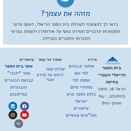
מזהה את עצמך?
כדאי לך להצטרף לקהילת בית הספר הריאלי, לשתף פרטי
התקשרות עדכניים (ומידע נוסף על אודותיך) ולצפות בפרטי
החברות והחברים בקהילה.
מידע
שמרו על קשר
קישורים
איתור א.נשים
אתר בית הספר
בית הספר
יצירת קשר
לפי שם
אתר "יזכור"
דיווח על מידע
הריאלי העברי
שגוי
שמות לפי
קבוצת הבוגרים
בחיפה
מחזורי סיום
והבוגרות
הרצל 16, חיפה
כלות וחתני פרס
בפייסבוק
3312103, 04-
ישראל
610-5100
עיטורים
וצל"שים צבאיים