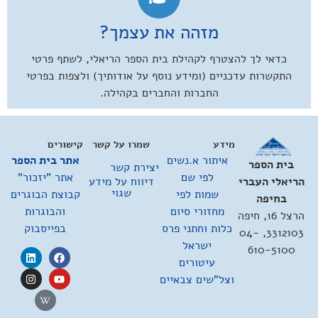
מזהה את עצמך?
כדאי לך להצטרף לקהילת בית הספר הריאלי, לשתף פרטי
התקשרות עדכניים (ומידע נוסף על אודותיך) ולצפות בפרטי
החברות והחברים בקהילה.
מידע
שמרו על קשר
קישורים
איתור א.נשים
אתר בית הספר
בית הספר
יצירת קשר
לפי שם
אתר "יזכור"
דיווח על מידע
הריאלי העברי
שגוי
שמות לפי
קבוצת הבוגרים
בחיפה
מחזורי סיום
והבוגרות
הרצל 16, חיפה
כלות וחתני פרס
בפייסבוק
3312103, 04-
ישראל
610-5100
עיטורים
וצל"שים צבאיים