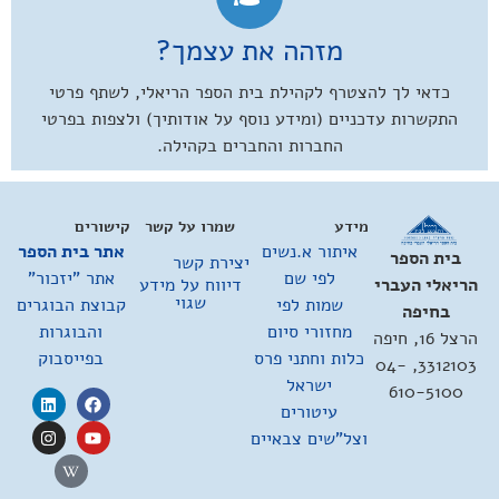
מזהה את עצמך?
כדאי לך להצטרף לקהילת בית הספר הריאלי, לשתף פרטי
התקשרות עדכניים (ומידע נוסף על אודותיך) ולצפות בפרטי
החברות והחברים בקהילה.
מידע
שמרו על קשר
קישורים
איתור א.נשים
אתר בית הספר
בית הספר
יצירת קשר
לפי שם
אתר "יזכור"
דיווח על מידע
הריאלי העברי
שגוי
שמות לפי
קבוצת הבוגרים
בחיפה
מחזורי סיום
והבוגרות
הרצל 16, חיפה
כלות וחתני פרס
בפייסבוק
3312103, 04-
ישראל
610-5100
עיטורים
וצל"שים צבאיים