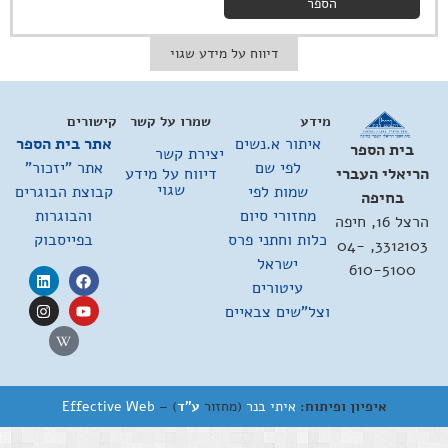
הספר
דיווח על מידע שגוי
מידע
שמרו על קשר
קישורים
איתור א.נשים
אתר בית הספר
בית הספר
יצירת קשר
לפי שם
אתר "יזכור"
דיווח על מידע
הריאלי העברי
שגוי
שמות לפי
קבוצת הבוגרים
בחיפה
מחזורי סיום
והבוגרות
הרצל 16, חיפה
כלות וחתני פרס
בפייסבוק
3312103, 04-
ישראל
610-5100
עיטורים
וצל"שים צבאיים
איפיון ופיתוח:
איתי בנר
(מחזור
ע"ד
) –
Effective Web