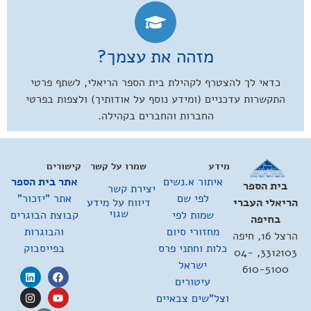
מזהה את עצמך?
כדאי לך להצטרף לקהילת בית הספר הריאלי, לשתף פרטי
התקשרות עדכניים (ומידע נוסף על אודותיך) ולצפות בפרטי
החברות והחברים בקהילה.
מידע
שמרו על קשר
קישורים
איתור א.נשים
אתר בית הספר
בית הספר
יצירת קשר
לפי שם
אתר "יזכור"
דיווח על מידע
הריאלי העברי
שגוי
שמות לפי
קבוצת הבוגרים
בחיפה
מחזורי סיום
והבוגרות
הרצל 16, חיפה
כלות וחתני פרס
בפייסבוק
3312103, 04-
ישראל
610-5100
עיטורים
וצל"שים צבאיים