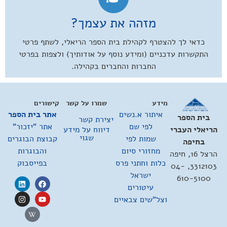
מזהה את עצמך?
כדאי לך להצטרף לקהילת בית הספר הריאלי, לשתף פרטי
התקשרות עדכניים (ומידע נוסף על אודותיך) ולצפות בפרטי
החברות והחברים בקהילה.
מידע
שמרו על קשר
קישורים
איתור א.נשים
אתר בית הספר
בית הספר
יצירת קשר
לפי שם
אתר "יזכור"
דיווח על מידע
הריאלי העברי
שגוי
שמות לפי
קבוצת הבוגרים
בחיפה
מחזורי סיום
והבוגרות
הרצל 16, חיפה
כלות וחתני פרס
בפייסבוק
3312103, 04-
ישראל
610-5100
עיטורים
וצל"שים צבאיים