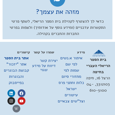
מזהה את עצמך?
כדאי לך להצטרף לקהילת בית הספר הריאלי, לשתף פרטי
התקשרות עדכניים (ומידע נוסף על אודותיך) ולצפות בפרטי
החברות והחברים בקהילה.
מידע
שמרו על קשר
קישורים
איתור א.נשים
אתר בית הספר
בית הספר
יצירת קשר
לפי שם
אתר "יזכור"
דיווח על מידע
הריאלי העברי
שגוי
שמות לפי
קבוצת הבוגרים
בחיפה
מחזורי סיום
והבוגרות
הרצל 16, חיפה
כלות וחתני פרס
בפייסבוק
3312103, 04-
ישראל
610-5100
עיטורים
וצל"שים צבאיים