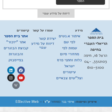
הספר
דיווח על מידע שגוי
מידע
שמרו על קשר
קישורים
איתור א.נשים
אתר בית הספר
בית הספר
יצירת קשר
לפי שם
אתר "יזכור"
דיווח על מידע
הריאלי העברי
שגוי
שמות לפי
קבוצת הבוגרים
בחיפה
מחזורי סיום
והבוגרות
הרצל 16, חיפה
כלות וחתני פרס
בפייסבוק
3312103, 04-
ישראל
610-5100
עיטורים
וצל"שים צבאיים
איפיון ופיתוח:
איתי בנר
(מחזור
ע"ד
) –
Effective Web