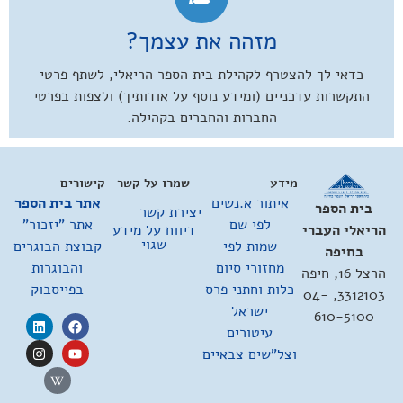
מזהה את עצמך?
כדאי לך להצטרף לקהילת בית הספר הריאלי, לשתף פרטי
התקשרות עדכניים (ומידע נוסף על אודותיך) ולצפות בפרטי
החברות והחברים בקהילה.
מידע
שמרו על קשר
קישורים
איתור א.נשים
אתר בית הספר
בית הספר
יצירת קשר
לפי שם
אתר "יזכור"
דיווח על מידע
הריאלי העברי
שגוי
שמות לפי
קבוצת הבוגרים
בחיפה
מחזורי סיום
והבוגרות
הרצל 16, חיפה
כלות וחתני פרס
בפייסבוק
3312103, 04-
ישראל
610-5100
עיטורים
וצל"שים צבאיים