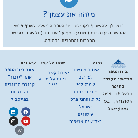
מזהה את עצמך?
כדאי לך להצטרף לקהילת בית הספר הריאלי, לשתף פרטי
התקשרות עדכניים (ומידע נוסף על אודותיך) ולצפות בפרטי
החברות והחברים בקהילה.
מידע
שמרו על קשר
קישורים
איתור א.נשים
אתר בית הספר
בית הספר
יצירת קשר
לפי שם
אתר "יזכור"
דיווח על מידע
הריאלי העברי
שגוי
שמות לפי
קבוצת הבוגרים
בחיפה
מחזורי סיום
והבוגרות
הרצל 16, חיפה
כלות וחתני פרס
בפייסבוק
3312103, 04-
ישראל
610-5100
עיטורים
וצל"שים צבאיים