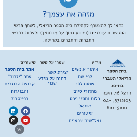
מזהה את עצמך?
כדאי לך להצטרף לקהילת בית הספר הריאלי, לשתף פרטי
התקשרות עדכניים (ומידע נוסף על אודותיך) ולצפות בפרטי
החברות והחברים בקהילה.
מידע
שמרו על קשר
קישורים
איתור א.נשים
אתר בית הספר
בית הספר
יצירת קשר
לפי שם
אתר "יזכור"
דיווח על מידע
הריאלי העברי
שגוי
שמות לפי
קבוצת הבוגרים
בחיפה
מחזורי סיום
והבוגרות
הרצל 16, חיפה
כלות וחתני פרס
בפייסבוק
3312103, 04-
ישראל
610-5100
עיטורים
וצל"שים צבאיים