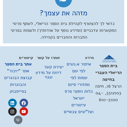
מזהה את עצמך?
כדאי לך להצטרף לקהילת בית הספר הריאלי, לשתף פרטי
התקשרות עדכניים (ומידע נוסף על אודותיך) ולצפות בפרטי
החברות והחברים בקהילה.
מידע
שמרו על קשר
קישורים
איתור א.נשים
אתר בית הספר
בית הספר
יצירת קשר
לפי שם
אתר "יזכור"
דיווח על מידע
הריאלי העברי
שגוי
שמות לפי
קבוצת הבוגרים
בחיפה
מחזורי סיום
והבוגרות
הרצל 16, חיפה
כלות וחתני פרס
בפייסבוק
3312103, 04-
ישראל
610-5100
עיטורים
וצל"שים צבאיים