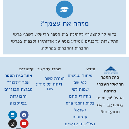
מזהה את עצמך?
כדאי לך להצטרף לקהילת בית הספר הריאלי, לשתף פרטי
התקשרות עדכניים (ומידע נוסף על אודותיך) ולצפות בפרטי
החברות והחברים בקהילה.
מידע
שמרו על קשר
קישורים
איתור א.נשים
אתר בית הספר
בית הספר
יצירת קשר
לפי שם
אתר "יזכור"
דיווח על מידע
הריאלי העברי
שגוי
שמות לפי
קבוצת הבוגרים
בחיפה
מחזורי סיום
והבוגרות
הרצל 16, חיפה
כלות וחתני פרס
בפייסבוק
3312103, 04-
ישראל
610-5100
עיטורים
וצל"שים צבאיים