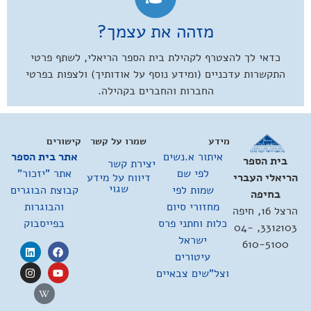
מזהה את עצמך?
כדאי לך להצטרף לקהילת בית הספר הריאלי, לשתף פרטי
התקשרות עדכניים (ומידע נוסף על אודותיך) ולצפות בפרטי
החברות והחברים בקהילה.
מידע
שמרו על קשר
קישורים
איתור א.נשים
אתר בית הספר
בית הספר
יצירת קשר
לפי שם
אתר "יזכור"
דיווח על מידע
הריאלי העברי
שגוי
שמות לפי
קבוצת הבוגרים
בחיפה
מחזורי סיום
והבוגרות
הרצל 16, חיפה
כלות וחתני פרס
בפייסבוק
3312103, 04-
ישראל
610-5100
עיטורים
וצל"שים צבאיים