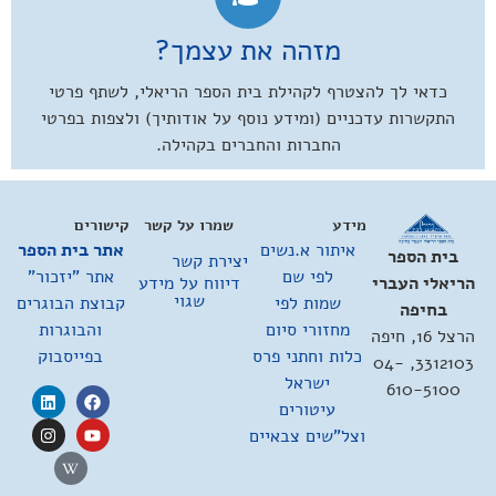
מזהה את עצמך?
כדאי לך להצטרף לקהילת בית הספר הריאלי, לשתף פרטי
התקשרות עדכניים (ומידע נוסף על אודותיך) ולצפות בפרטי
החברות והחברים בקהילה.
מידע
שמרו על קשר
קישורים
איתור א.נשים
אתר בית הספר
בית הספר
יצירת קשר
לפי שם
אתר "יזכור"
דיווח על מידע
הריאלי העברי
שגוי
שמות לפי
קבוצת הבוגרים
בחיפה
מחזורי סיום
והבוגרות
הרצל 16, חיפה
כלות וחתני פרס
בפייסבוק
3312103, 04-
ישראל
610-5100
עיטורים
וצל"שים צבאיים