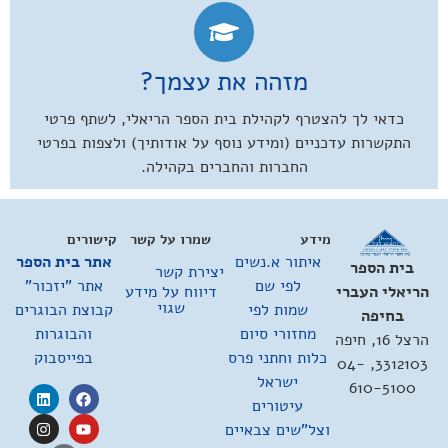
מזהה את עצמך?
כדאי לך להצטרף לקהילת בית הספר הריאלי, לשתף פרטי
התקשרות עדכניים (ומידע נוסף על אודותיך) ולצפות בפרטי
החברות והחברים בקהילה.
מידע
שמרו על קשר
קישורים
איתור א.נשים
אתר בית הספר
בית הספר
יצירת קשר
לפי שם
אתר "יזכור"
דיווח על מידע
הריאלי העברי
שגוי
שמות לפי
קבוצת הבוגרים
בחיפה
מחזורי סיום
והבוגרות
הרצל 16, חיפה
כלות וחתני פרס
בפייסבוק
3312103, 04-
ישראל
610-5100
עיטורים
וצל"שים צבאיים