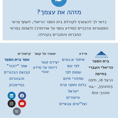
מזהה את עצמך?
כדאי לך להצטרף לקהילת בית הספר הריאלי, לשתף פרטי
התקשרות עדכניים (ומידע נוסף על אודותיך) ולצפות בפרטי
החברות והחברים בקהילה.
מידע
שמרו על קשר
קישורים
איתור א.נשים
אתר בית הספר
בית הספר
יצירת קשר
לפי שם
אתר "יזכור"
דיווח על מידע
הריאלי העברי
שגוי
שמות לפי
קבוצת הבוגרים
בחיפה
מחזורי סיום
והבוגרות
הרצל 16, חיפה
כלות וחתני פרס
בפייסבוק
3312103, 04-
ישראל
610-5100
עיטורים
וצל"שים צבאיים