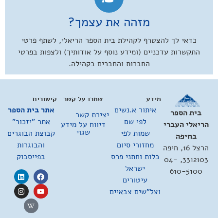
מזהה את עצמך?
כדאי לך להצטרף לקהילת בית הספר הריאלי, לשתף פרטי
התקשרות עדכניים (ומידע נוסף על אודותיך) ולצפות בפרטי
החברות והחברים בקהילה.
מידע
שמרו על קשר
קישורים
איתור א.נשים
אתר בית הספר
בית הספר
יצירת קשר
לפי שם
אתר "יזכור"
דיווח על מידע
הריאלי העברי
שגוי
שמות לפי
קבוצת הבוגרים
בחיפה
מחזורי סיום
והבוגרות
הרצל 16, חיפה
כלות וחתני פרס
בפייסבוק
3312103, 04-
ישראל
610-5100
עיטורים
וצל"שים צבאיים