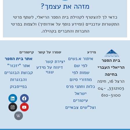
מזהה את עצמך?
כדאי לך להצטרף לקהילת בית הספר הריאלי, לשתף פרטי
התקשרות עדכניים (ומידע נוסף על אודותיך) ולצפות בפרטי
החברות והחברים בקהילה.
מידע
שמרו על קשר
קישורים
איתור א.נשים
אתר בית הספר
בית הספר
יצירת קשר
לפי שם
אתר "יזכור"
דיווח על מידע
הריאלי העברי
שגוי
שמות לפי
קבוצת הבוגרים
בחיפה
מחזורי סיום
והבוגרות
הרצל 16, חיפה
כלות וחתני פרס
בפייסבוק
3312103, 04-
ישראל
610-5100
עיטורים
וצל"שים צבאיים