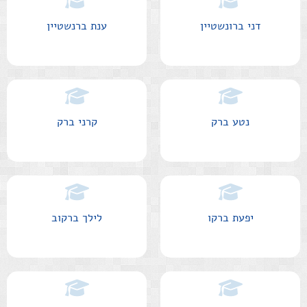
דני ברונשטיין
ענת ברנשטיין
נטע ברק
קרני ברק
יפעת ברקו
לילך ברקוב