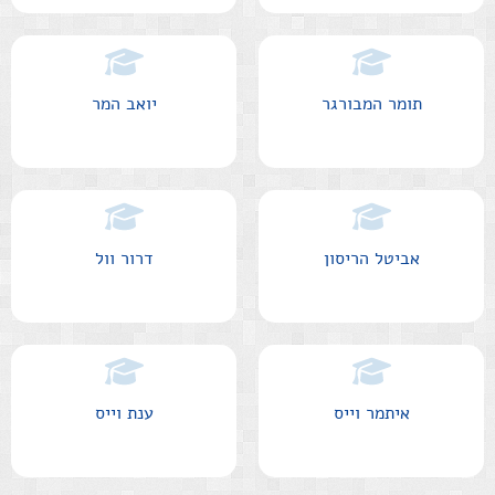
תומר המבורגר
יואב המר
אביטל הריסון
דרור וול
איתמר וייס
ענת וייס