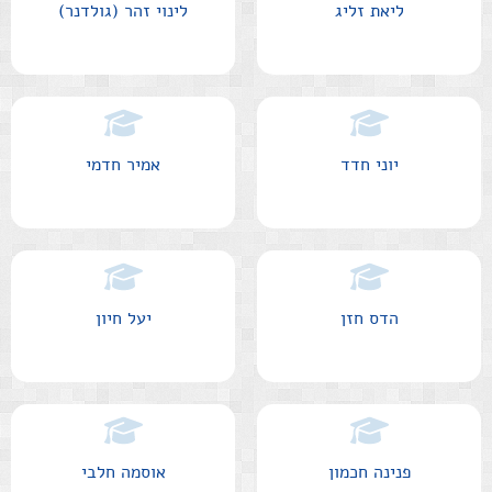
ליאת זליג
לינוי זהר (גולדנר)
יוני חדד
אמיר חדמי
הדס חזן
יעל חיון
פנינה חכמון
אוסמה חלבי