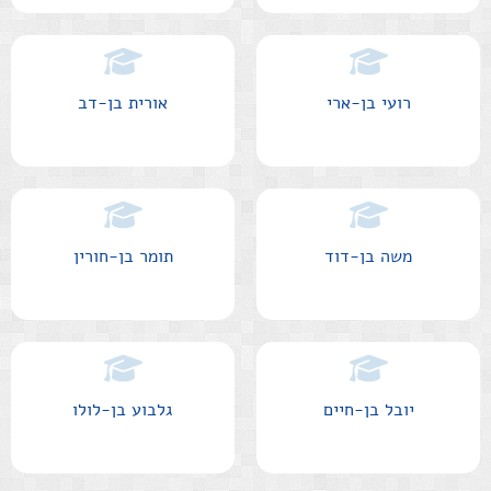
רועי בן-ארי
אורית בן-דב
משה בן-דוד
תומר בן-חורין
יובל בן-חיים
גלבוע בן-לולו