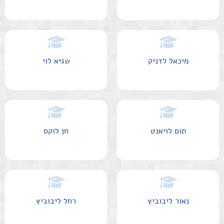
מיכאל לדניק
שגיא לוי
תום לויאנט
חן לוקס
נאור ליבוביץ
רחל ליבוביץ