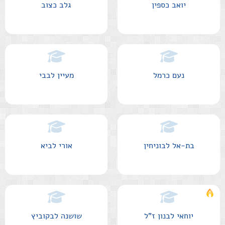
יואב כספין
גלב כצוב
נעם כרמל
מעיין לבבי
בת-אל לבוניחין
אורי לביא
יוחאי לבנון
ז"ל
שושנה לבקוביץ