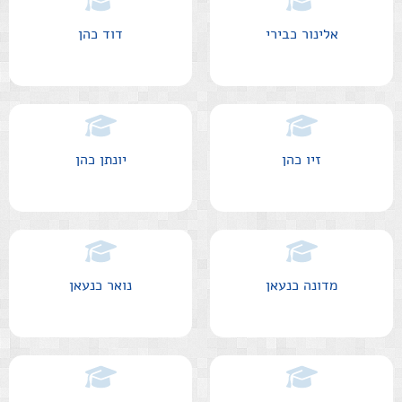
אלינור כבירי
דוד כהן
זיו כהן
יונתן כהן
מדונה כנעאן
נואר כנעאן