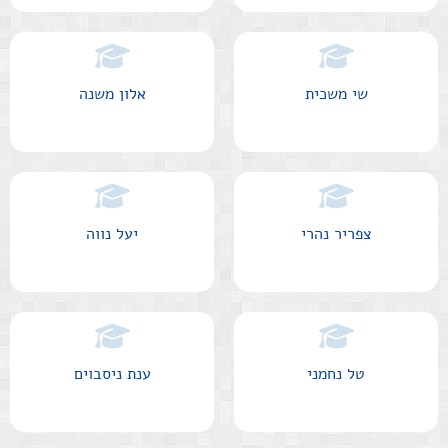
שי משכית
אלון משנה
צפריר נהרי
יעל נווה
טל נחמני
ענת ניסבוים