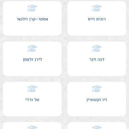
רונית וייס
אסתר-קרן וילנאי
דנה וינר
לירן ולצמן
זיו וקשטיין
טל ורדי