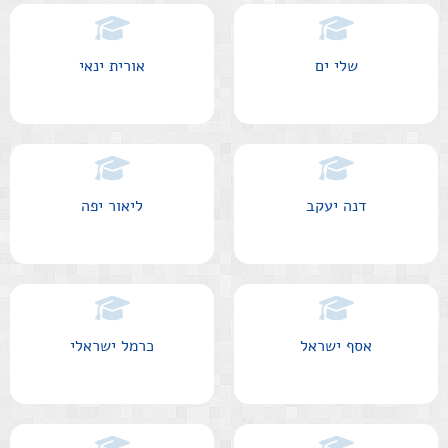
שלי ים
אורית ינאי
דנה יעקב
ליאור יפה
אסף ישראל
כרמל ישראלי