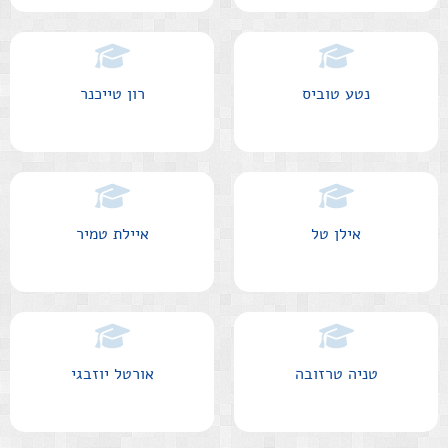
נטע טוביס
רון טייכנר
אילן טל
איילת טמיר
טניה טרזובה
אורטל יוזבגי