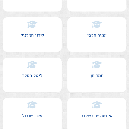
עמיר חלבי
לירון חמלניק
תמר חן
ליטל חסלר
איווטה טברטינוב
אשר טובול