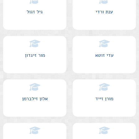
ענת ורדי
גיל זגול
עדי זוטא
מור זיגדון
מורן זייד
אלון זילברמן