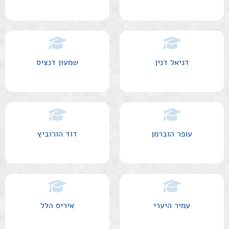
דניאל דנין
שמעון דנציס
עופר הוברמן
דוד הורוביץ
עמיר היערי
איריס הלל