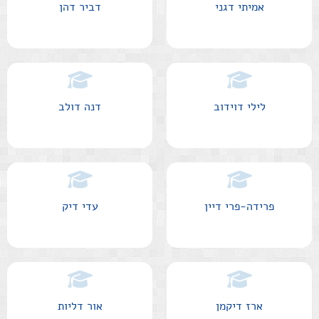
אמיתי דגני
דביר דהן
לילי דוידוב
דנה דולב
פרידה-פרי דיין
עדי דיק
ארז דיקמן
אור דליות