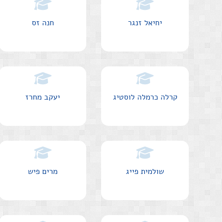
יחיאל זנגר
חנה זס
קרלה כרמלה לוסטיג
יעקב מחרז
שולמית פייג
מרים פיש