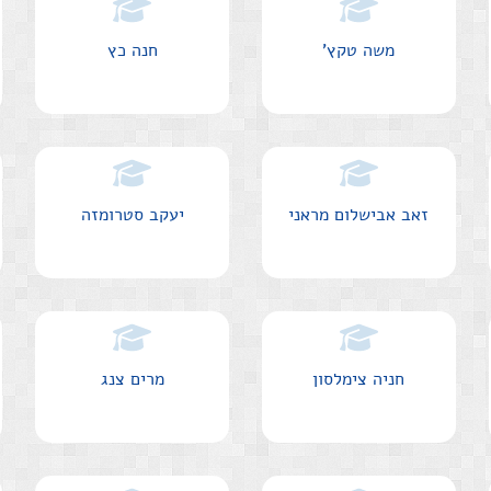
משה טקץ'
חנה כץ
זאב אבישלום מראני
יעקב סטרומזה
חניה צימלסון
מרים צנג