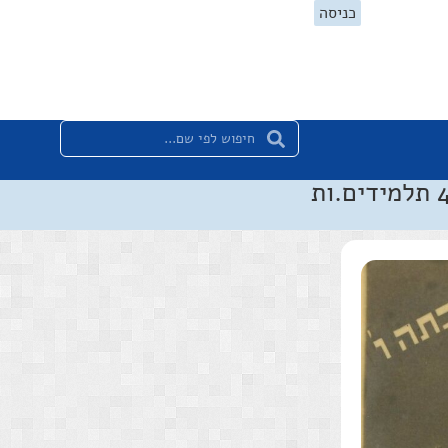
כניסה
ים.ות