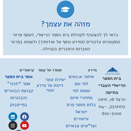
מזהה את עצמך?
כדאי לך להצטרף לקהילת בית הספר הריאלי, לשתף פרטי
התקשרות עדכניים (ומידע נוסף על אודותיך) ולצפות בפרטי
החברות והחברים בקהילה.
מידע
שמרו על קשר
קישורים
איתור א.נשים
אתר בית הספר
בית הספר
יצירת קשר
לפי שם
אתר "יזכור"
דיווח על מידע
הריאלי העברי
שגוי
שמות לפי
קבוצת הבוגרים
בחיפה
מחזורי סיום
והבוגרות
הרצל 16, חיפה
כלות וחתני פרס
בפייסבוק
3312103, 04-
ישראל
610-5100
עיטורים
וצל"שים צבאיים