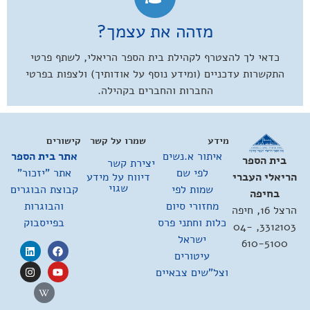
מזהה את עצמך?
כדאי לך להצטרף לקהילת בית הספר הריאלי, לשתף פרטי
התקשרות עדכניים (ומידע נוסף על אודותיך) ולצפות בפרטי
החברות והחברים בקהילה.
מידע
שמרו על קשר
קישורים
איתור א.נשים
אתר בית הספר
בית הספר
יצירת קשר
לפי שם
אתר "יזכור"
דיווח על מידע
הריאלי העברי
שגוי
שמות לפי
קבוצת הבוגרים
בחיפה
מחזורי סיום
והבוגרות
הרצל 16, חיפה
כלות וחתני פרס
בפייסבוק
3312103, 04-
ישראל
610-5100
עיטורים
וצל"שים צבאיים