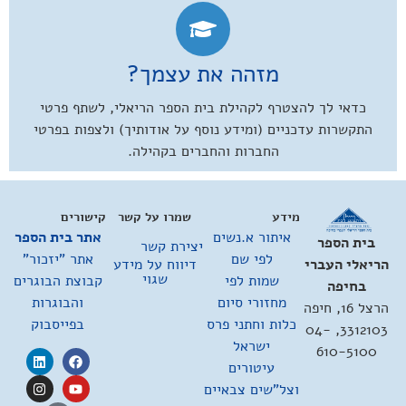
מזהה את עצמך?
כדאי לך להצטרף לקהילת בית הספר הריאלי, לשתף פרטי
התקשרות עדכניים (ומידע נוסף על אודותיך) ולצפות בפרטי
החברות והחברים בקהילה.
מידע
שמרו על קשר
קישורים
איתור א.נשים
אתר בית הספר
בית הספר
יצירת קשר
לפי שם
אתר "יזכור"
דיווח על מידע
הריאלי העברי
שגוי
שמות לפי
קבוצת הבוגרים
בחיפה
מחזורי סיום
והבוגרות
הרצל 16, חיפה
כלות וחתני פרס
בפייסבוק
3312103, 04-
ישראל
610-5100
עיטורים
וצל"שים צבאיים