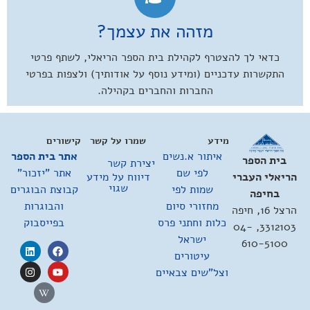
מזהה את עצמך?
כדאי לך להצטרף לקהילת בית הספר הריאלי, לשתף פרטי
התקשרות עדכניים (ומידע נוסף על אודותיך) ולצפות בפרטי
החברות והחברים בקהילה.
מידע
שמרו על קשר
קישורים
איתור א.נשים
אתר בית הספר
בית הספר
יצירת קשר
לפי שם
אתר "יזכור"
דיווח על מידע
הריאלי העברי
שגוי
שמות לפי
קבוצת הבוגרים
בחיפה
מחזורי סיום
והבוגרות
הרצל 16, חיפה
כלות וחתני פרס
בפייסבוק
3312103, 04-
ישראל
610-5100
עיטורים
וצל"שים צבאיים