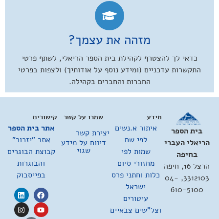
מזהה את עצמך?
כדאי לך להצטרף לקהילת בית הספר הריאלי, לשתף פרטי
התקשרות עדכניים (ומידע נוסף על אודותיך) ולצפות בפרטי
החברות והחברים בקהילה.
מידע
שמרו על קשר
קישורים
איתור א.נשים
אתר בית הספר
בית הספר
יצירת קשר
לפי שם
אתר "יזכור"
דיווח על מידע
הריאלי העברי
שגוי
שמות לפי
קבוצת הבוגרים
בחיפה
מחזורי סיום
והבוגרות
הרצל 16, חיפה
כלות וחתני פרס
בפייסבוק
3312103, 04-
ישראל
610-5100
עיטורים
וצל"שים צבאיים