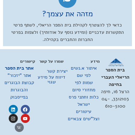
מזהה את עצמך?
כדאי לך להצטרף לקהילת בית הספר הריאלי, לשתף פרטי
התקשרות עדכניים (ומידע נוסף על אודותיך) ולצפות בפרטי
החברות והחברים בקהילה.
מידע
שמרו על קשר
קישורים
איתור א.נשים
אתר בית הספר
בית הספר
יצירת קשר
לפי שם
אתר "יזכור"
דיווח על מידע
הריאלי העברי
שגוי
שמות לפי
קבוצת הבוגרים
בחיפה
מחזורי סיום
והבוגרות
הרצל 16, חיפה
כלות וחתני פרס
בפייסבוק
3312103, 04-
ישראל
610-5100
עיטורים
וצל"שים צבאיים