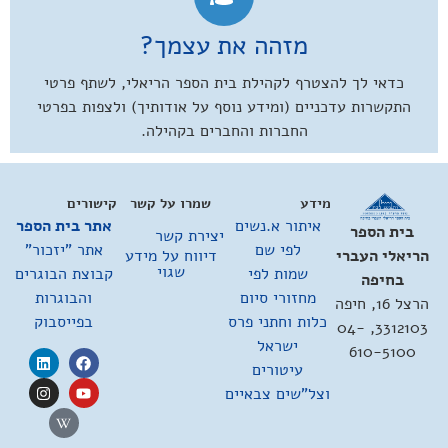
מזהה את עצמך?
כדאי לך להצטרף לקהילת בית הספר הריאלי, לשתף פרטי
התקשרות עדכניים (ומידע נוסף על אודותיך) ולצפות בפרטי
החברות והחברים בקהילה.
מידע
שמרו על קשר
קישורים
איתור א.נשים
אתר בית הספר
בית הספר
יצירת קשר
לפי שם
אתר "יזכור"
דיווח על מידע
הריאלי העברי
שגוי
שמות לפי
קבוצת הבוגרים
בחיפה
מחזורי סיום
והבוגרות
הרצל 16, חיפה
כלות וחתני פרס
בפייסבוק
3312103, 04-
ישראל
610-5100
עיטורים
וצל"שים צבאיים