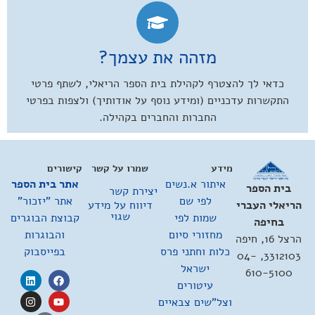
מזהה את עצמך?
כדאי לך להצטרף לקהילת בית הספר הריאלי, לשתף פרטי
התקשרות עדכניים (ומידע נוסף על אודותיך) ולצפות בפרטי
החברות והחברים בקהילה.
מידע
שמרו על קשר
קישורים
איתור א.נשים
אתר בית הספר
בית הספר
יצירת קשר
לפי שם
אתר "יזכור"
דיווח על מידע
הריאלי העברי
שגוי
שמות לפי
קבוצת הבוגרים
בחיפה
מחזורי סיום
והבוגרות
הרצל 16, חיפה
כלות וחתני פרס
בפייסבוק
3312103, 04-
ישראל
610-5100
עיטורים
וצל"שים צבאיים