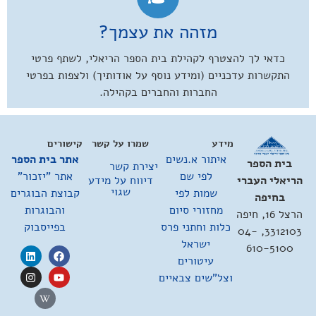
מזהה את עצמך?
כדאי לך להצטרף לקהילת בית הספר הריאלי, לשתף פרטי
התקשרות עדכניים (ומידע נוסף על אודותיך) ולצפות בפרטי
החברות והחברים בקהילה.
מידע
שמרו על קשר
קישורים
איתור א.נשים
אתר בית הספר
בית הספר
יצירת קשר
לפי שם
אתר "יזכור"
דיווח על מידע
הריאלי העברי
שגוי
שמות לפי
קבוצת הבוגרים
בחיפה
מחזורי סיום
והבוגרות
הרצל 16, חיפה
כלות וחתני פרס
בפייסבוק
3312103, 04-
ישראל
610-5100
עיטורים
וצל"שים צבאיים