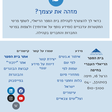
מזהה את עצמך?
כדאי לך להצטרף לקהילת בית הספר הריאלי, לשתף פרטי
התקשרות עדכניים (ומידע נוסף על אודותיך) ולצפות בפרטי
החברות והחברים בקהילה.
מידע
שמרו על קשר
קישורים
איתור א.נשים
אתר בית הספר
בית הספר
יצירת קשר
לפי שם
אתר "יזכור"
דיווח על מידע
הריאלי העברי
שגוי
שמות לפי
קבוצת הבוגרים
בחיפה
מחזורי סיום
והבוגרות
הרצל 16, חיפה
כלות וחתני פרס
בפייסבוק
3312103, 04-
ישראל
610-5100
עיטורים
וצל"שים צבאיים