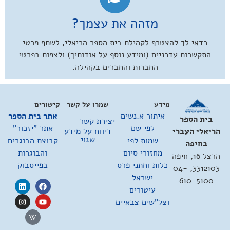
מזהה את עצמך?
כדאי לך להצטרף לקהילת בית הספר הריאלי, לשתף פרטי
התקשרות עדכניים (ומידע נוסף על אודותיך) ולצפות בפרטי
החברות והחברים בקהילה.
מידע
שמרו על קשר
קישורים
איתור א.נשים
אתר בית הספר
בית הספר
יצירת קשר
לפי שם
אתר "יזכור"
דיווח על מידע
הריאלי העברי
שגוי
שמות לפי
קבוצת הבוגרים
בחיפה
מחזורי סיום
והבוגרות
הרצל 16, חיפה
כלות וחתני פרס
בפייסבוק
3312103, 04-
ישראל
610-5100
עיטורים
וצל"שים צבאיים